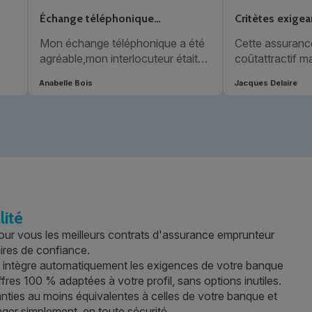
Échange téléphonique…
Critètes exigea
Mon échange téléphonique a été
Cette assuranc
agréable,mon interlocuteur était
coûtattractif ma
posé, bienveillant, compétant,a
conditions qui 
Anabelle Bois
Jacques Delaire
répondu à toutes mes
difficile à attei
interrogations, je suis satisfaite de
cette communication.
lité
our vous les meilleurs contrats d'assurance emprunteur
aires de confiance.
t intègre automatiquement les exigences de votre banque
fres 100 % adaptées à votre profil, sans options inutiles.
anties au moins équivalentes à celles de votre banque et
ger simplement, en toute sécurité.