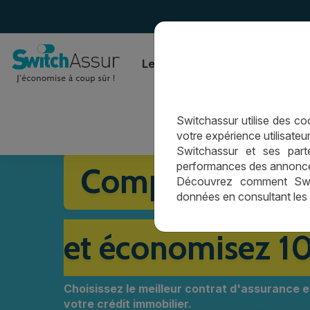
Le comparateur
L’assurance
Switchassur utilise des cook
🚀
Une simulation rapide pour
économiser sur v
votre expérience utilisateur
Switchassur et ses parte
performances des annonces 
Comparez les as
Découvrez comment Switc
données en consultant les
et économisez 1
Choisissez le meilleur contrat d'assurance
votre crédit immobilier.