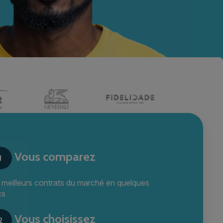
Vous comparez
1
s meilleurs contrats du marché en quelques
cs
Vous choisissez
2