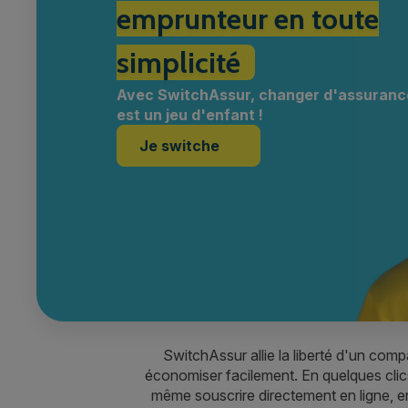
emprunteur en toute
simplicité
Avec SwitchAssur, changer d'assuran
est un jeu d'enfant !
Je switche
SwitchAssur allie la liberté d'un co
économiser facilement. En quelques cli
même souscrire directement en ligne, e