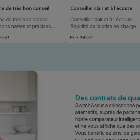
e de très bon conseil
Conseiller clair et à l'écoute
e de très bon conseil
Conseiller clair et à l'écoute.
tions nettes et précises
Rapidité de la prise en charge
ons de crédit beaucoup
 Faust
Felix Gaborit
téressantes pour mon cas
ommande vivement cette
ise
Des contrats de qua
SwitchAssur a sélectionné p
alternatifs, auprès de parten
Notre comparateur intelligen
et ne vous affiche que des of
Vous bénéficiez ainsi de gar
souvent meilleures pour chan