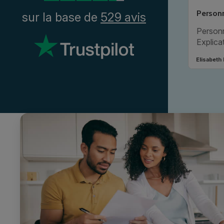
Personn
sur la base de
529 avis
Personn
Explica
Conditi
Elisabeth
plus in
Je rec
entrepr