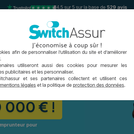
4.5
sur 5 sur la base de
529 avis
 de prêt
Le crédit immo
Conseils
Actus
FAQ
ies afin de personnaliser l’utilisation du site et d’améliorer
04 26 0
otre prêt immobilier
.
naires utiliseront aussi des cookies pour mesurer les
publicitaires et les personnaliser.
surances de prêt
hassur et ses partenaires collectent et utilisent ces
mentions légales
et la politique de
protection des données
.
0 000 € !
 emprunteur pour