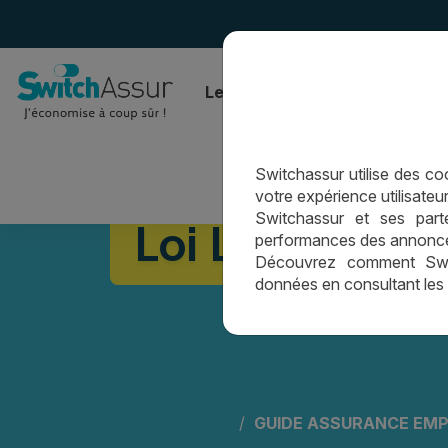
Le comparateur
L’assurance
Switchassur utilise des cook
votre expérience utilisateur
Switchassur et ses parte
Loi Lemoine : 
performances des annonces 
Découvrez comment Switc
données en consultant les
GUIDE ASSURANCE EM