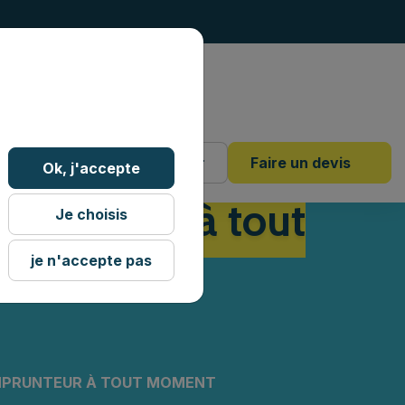
4 18 88
Mon dossier
Faire un devis
Ok, j'accepte
mprunteur à tout
Je choisis
je n'accepte pas
EMPRUNTEUR À TOUT MOMENT