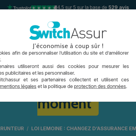
4.5
sur 5 sur la base de
529 avis
 de prêt
Le crédit immo
Conseils
Actus
FAQ
ies afin de personnaliser l’utilisation du site et d’améliorer
04 26 0
.
naires utiliseront aussi des cookies pour mesurer les
changez d’assurance e
publicitaires et les personnaliser.
hassur et ses partenaires collectent et utilisent ces
mentions légales
et la politique de
protection des données
.
moment
PRUNTEUR
LOI LEMOINE : CHANGEZ D’ASSURANCE 