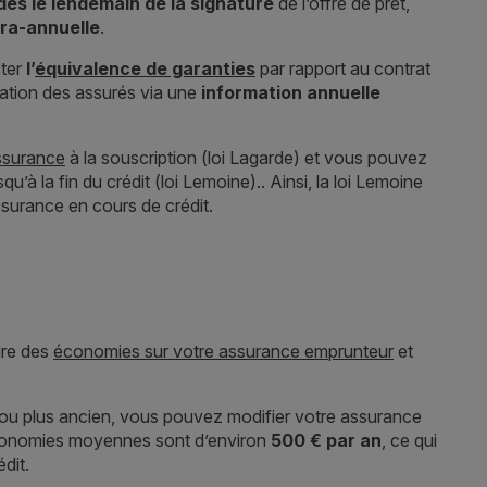
dès le lendemain de la signature
de l’offre de prêt,
nfra-annuelle
.
ter
l’
équivalence de garanties
par rapport au contrat
mation des assurés via une
information annuelle
assurance
à la souscription (loi Lagarde) et vous pouvez
’à la fin du crédit (loi Lemoine).. Ainsi, la loi Lemoine
assurance en cours de crédit.
aire des
économies sur votre assurance emprunteur
et
nt ou plus ancien, vous pouvez modifier votre assurance
conomies moyennes sont d’environ
500 € par an
, ce qui
édit.