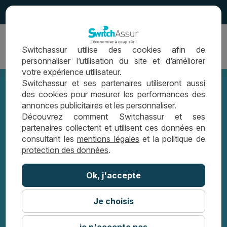
4.5
Ouvrir
Switchassur utilise des cookies afin de
la
personnaliser l’utilisation du site et d’améliorer
navigation
votre expérience utilisateur.
Switchassur et ses partenaires utiliseront aussi
des cookies pour mesurer les performances des
annonces publicitaires et les personnaliser.
Dois-je remplir un questionnaire de
Découvrez comment Switchassur et ses
partenaires collectent et utilisent ces données en
santé pour mon prêt immobilier ?
consultant les
mentions légales
et la politique de
protection des données
.
GUIDE ASSURANCE EMPRUNTEUR
Ok, j'accepte
DOIS-JE REMPLIR UN QUESTIONNAIRE DE
SANTÉ POUR MON PRÊT IMMOBILIER ?
Je choisis
je n'accepte pas