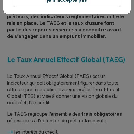
Pour comparer les offres de crédit immobilier et
encadrer les pratiques des établissements
prêteurs, des indicateurs réglementaires ont été
mis en place. Le TAEG et le taux d’usure font
partie des repères essentiels à connaître avant
de s’engager dans un emprunt immobilier.
Le Taux Annuel Effectif Global (TAEG)
Le Taux Annuel Effectif Global (TAEG) est un
indicateur qui doit obligatoirement figurer dans toute
offre de prêt immobilier. Il a remplacé le Taux Effectif
Global (TEG) et vise à donner une vision globale du
coût réel d’un crédit.
Le TAEG regroupe l’ensemble des
frais obligatoires
nécessaires à l’obtention du prêt, notamment :
les intérêts du crédit,