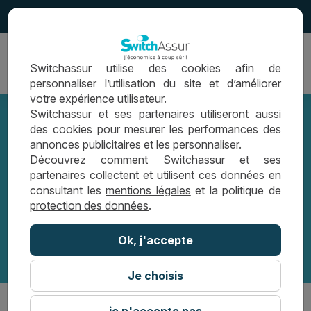
4.5
Ouvrir
Switchassur utilise des cookies afin de
la
personnaliser l’utilisation du site et d’améliorer
navigation
votre expérience utilisateur.
Switchassur et ses partenaires utiliseront aussi
des cookies pour mesurer les performances des
annonces publicitaires et les personnaliser.
Le TAEG et le taux d’usure
Découvrez comment Switchassur et ses
partenaires collectent et utilisent ces données en
consultant les
mentions légales
et la politique de
LEXIQUE PRÊT IMMOBILIER
protection des données
.
LE TAEG ET LE TAUX D’USURE
Ok, j'accepte
Je choisis
je n'accepte pas