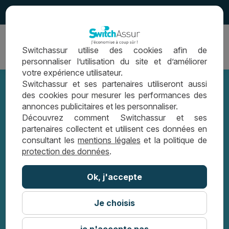
4.5
Ouvrir
Switchassur utilise des cookies afin de
la
personnaliser l’utilisation du site et d’améliorer
navigation
votre expérience utilisateur.
Switchassur et ses partenaires utiliseront aussi
des cookies pour mesurer les performances des
annonces publicitaires et les personnaliser.
Comparer les tarifs d’assurance
Découvrez comment Switchassur et ses
partenaires collectent et utilisent ces données en
emprunteur
consultant les
mentions légales
et la politique de
protection des données
.
GUIDE ASSURANCE EMPRUNTEUR
Ok, j'accepte
COMPARER LES TARIFS D’ASSURANCE
EMPRUNTEUR
Je choisis
je n'accepte pas