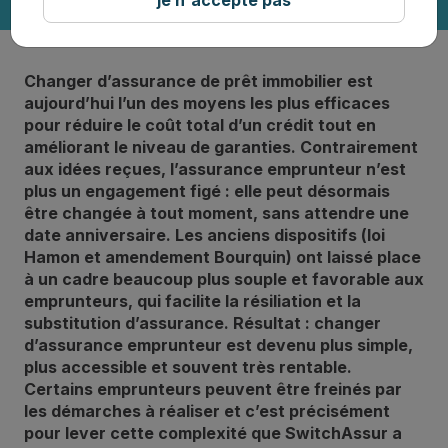
Changer d’assurance de prêt immobilier est
aujourd’hui l’un des moyens les plus efficaces
pour réduire le coût total d’un crédit tout en
améliorant le niveau de garanties. Contrairement
aux idées reçues, l’assurance emprunteur n’est
plus un engagement figé : elle peut désormais
être changée à tout moment, sans attendre une
date anniversaire. Les anciens dispositifs (loi
Hamon et amendement Bourquin) ont laissé place
à un cadre beaucoup plus souple et favorable aux
emprunteurs, qui facilite la résiliation et la
substitution d’assurance. Résultat : changer
d’assurance emprunteur est devenu plus simple,
plus accessible et souvent très rentable.
Certains emprunteurs peuvent être freinés par
les démarches à réaliser et c’est précisément
pour lever cette complexité que SwitchAssur a