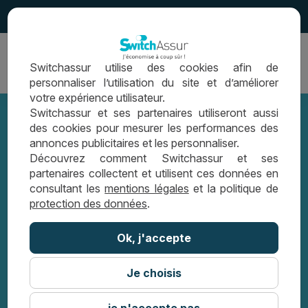
4.5
Ouvrir
Switchassur utilise des cookies afin de
la
personnaliser l’utilisation du site et d’améliorer
navigation
votre expérience utilisateur.
Switchassur et ses partenaires utiliseront aussi
des cookies pour mesurer les performances des
annonces publicitaires et les personnaliser.
Comment changer d’assurance de
Découvrez comment Switchassur et ses
partenaires collectent et utilisent ces données en
prêt immobilier ?
consultant les
mentions légales
et la politique de
protection des données
.
LES CONSEILS SWITCHASSUR
Ok, j'accepte
COMMENT CHANGER D’ASSURANCE DE
PRÊT IMMOBILIER ?
Je choisis
je n'accepte pas