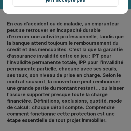
En cas d’accident ou de maladie, un emprunteur
peut se retrouver en incapacité durable
d’exercer une activité professionnelle, tandis que
la banque attend toujours le remboursement du
crédit et des mensualités. C’est là que la garantie
d’assurance invalidité entre en jeu : IPT pour
l’invalidité permanente totale, IPP pour l’invalidité
permanente partielle, chacune avec ses seuils,
ses taux, son niveau de prise en charge. Selon le
contrat souscrit, la couverture peut rembourser
une grande partie du montant restant… ou laisser
l’assuré supporter presque toute la charge
financière. Définitions, exclusions, quotité, mode
de calcul : chaque détail compte. Comprendre
comment fonctionne cette protection est une
étape essentielle de tout projet immobilier.