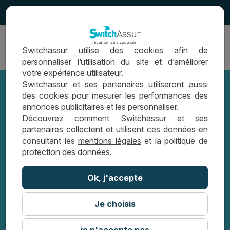
4.5
Ouvrir
Switchassur utilise des cookies afin de
la
personnaliser l’utilisation du site et d’améliorer
navigation
votre expérience utilisateur.
Switchassur et ses partenaires utiliseront aussi
des cookies pour mesurer les performances des
annonces publicitaires et les personnaliser.
L’assurance invalidité permanente
Découvrez comment Switchassur et ses
partenaires collectent et utilisent ces données en
totale et partielle (IPT et IPP)
consultant les
mentions légales
et la politique de
protection des données
.
GUIDE ASSURANCE EMPRUNTEUR
Ok, j'accepte
L’ASSURANCE INVALIDITÉ PERMANENTE
TOTALE ET PARTIELLE (IPT ET IPP)
Je choisis
je n'accepte pas