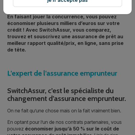
immobilier et le taux d’intérêt… Mais avez-vous
pensé à optimiser votre assurance emprunteur ?
En faisant jouer la concurrence, vous pouvez
économiser plusieurs milliers d’euros sur votre
crédit ! Avec SwitchAssur, vous comparez,
trouvez et souscrivez une assurance de prêt au
meilleur rapport qualité/prix, en ligne, sans prise
de tête.
L’expert de l’assurance emprunteur
SwitchAssur, c’est le spécialiste du
changement d’assurance emprunteur.
On ne fait qu’une chose mais on la fait vraiment bien.
En optant pour l’un de nos contrats partenaires, vous
pouvez
économiser jusqu’à 50 % sur le coût de