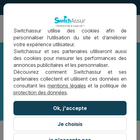
4.5
Ouvrir
Switchassur utilise des cookies afin de
la
personnaliser l’utilisation du site et d’améliorer
navigation
votre expérience utilisateur.
Switchassur et ses partenaires utiliseront aussi
des cookies pour mesurer les performances des
annonces publicitaires et les personnaliser.
SwitchAssur : qui sommes-nous ?
Découvrez comment Switchassur et ses
partenaires collectent et utilisent ces données en
consultant les
mentions légales
et la politique de
SWITCHASSUR : QUI SOMMES-NOUS ?
protection des données
.
Ok, j'accepte
Je choisis
Vous avez pris le temps de négocier votre crédit
je n'accepte pas