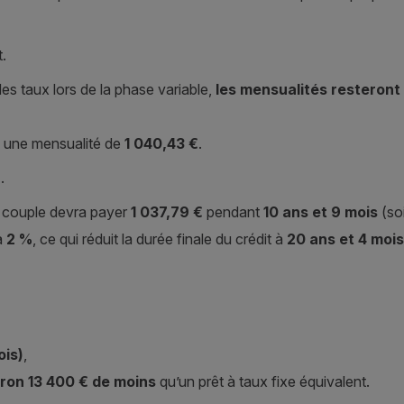
t.
es taux lors de la phase variable,
les mensualités resteron
e une mensualité de
1 040,43 €
.
%
.
le couple devra payer
1 037,79 €
pendant
10 ans et 9 mois
(soi
à
2 %
, ce qui réduit la durée finale du crédit à
20 ans et 4 mois
ois)
,
ron 13 400 € de moins
qu’un prêt à taux fixe équivalent.