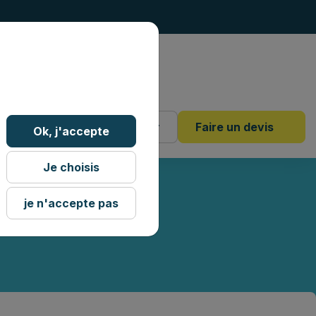
4 18 88
Mon dossier
Faire un devis
Ok, j'accepte
i-fixe)
Je choisis
je n'accepte pas
EMI-FIXE)