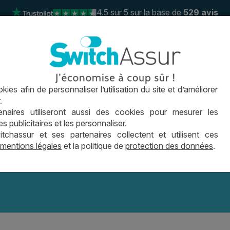
4.5
sur 5 sur la base de
529 avis
 de prêt
Le crédit immo
Conseils
Actus
FAQ
ies afin de personnaliser l’utilisation du site et d’améliorer
04 26 0
.
naires utiliseront aussi des cookies pour mesurer les
t à taux mixte (ou sem
publicitaires et les personnaliser.
hassur et ses partenaires collectent et utilisent ces
mentions légales
et la politique de
protection des données
.
IQUE PRÊT IMMOBILIER
LE PRÊT À TAUX MIXTE (OU S