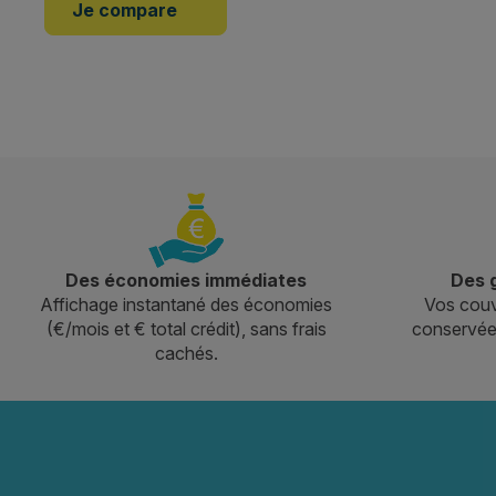
Je compare
Des économies immédiates
Des g
Affichage instantané des économies
Vos couv
(€/mois et € total crédit), sans frais
conservées
cachés.