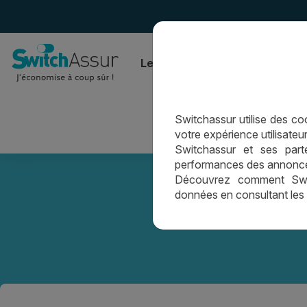
Le comparateur
L’assurance
Switchassur utilise des cook
votre expérience utilisateur
Switchassur et ses parte
Le prê
performances des annonces 
Découvrez comment Switc
données en consultant les
LEX