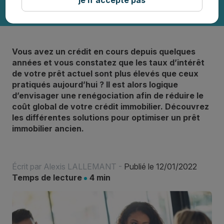
Vous avez un crédit en cours depuis quelques
années et vous constatez que les taux d’intérêt
de votre prêt actuel sont plus élevés que ceux
pratiqués aujourd’hui ? Il est alors logique
d’envisager une renégociation afin de réduire le
coût global de votre crédit immobilier. Découvrez
les différentes solutions pour optimiser un prêt
immobilier ancien.
Écrit par
Alexis LALLEMANT
-
Publié le 12/01/2022
Temps de lecture
4 min