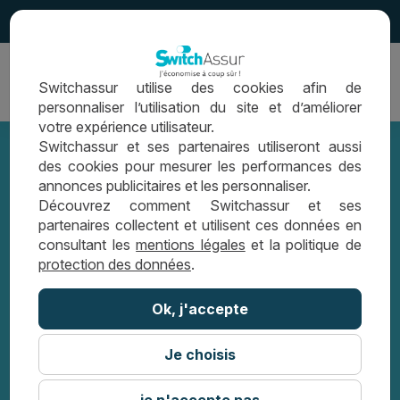
4.5
Ouvrir
Switchassur utilise des cookies afin de
la
personnaliser l’utilisation du site et d’améliorer
navigation
votre expérience utilisateur.
Switchassur et ses partenaires utiliseront aussi
des cookies pour mesurer les performances des
annonces publicitaires et les personnaliser.
Comment économiser en renégociant
Découvrez comment Switchassur et ses
partenaires collectent et utilisent ces données en
son prêt immobilier ancien ?
consultant les
mentions légales
et la politique de
protection des données
.
LES CONSEILS SWITCHASSUR
Ok, j'accepte
COMMENT ÉCONOMISER EN
RENÉGOCIANT SON PRÊT IMMOBILIER
ANCIEN ?
Je choisis
je n'accepte pas