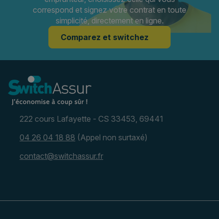
correspond et signez votre contrat en toute
simplicité, directement en ligne.
Comparez et switchez
222 cours Lafayette - CS 33453, 69441
04 26 04 18 88
(Appel non surtaxé)
contact@switchassur.fr