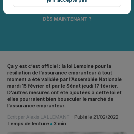
VALIDÉE PAR LE PARLEMENT : POURQUOI
CHANGER SON ASSURANCE EMPRUNTEUR
DÈS MAINTENANT ?
Ça y est c’est officiel : la loi Lemoine pour la
résiliation de l’assurance emprunteur à tout
moment a été validée par l’Assemblée Nationale
mardi 15 février et par le Sénat jeudi 17 février.
D’autres mesures ont été ajoutées à cette loi et
elles pourraient bien bousculer le marché de
l’assurance emprunteur.
Écrit par
Alexis LALLEMANT
-
Publié le 21/02/2022
Temps de lecture
3 min