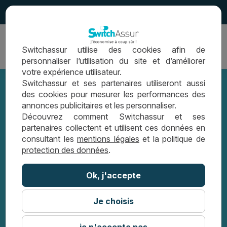
4.5
Ouvrir
Switchassur utilise des cookies afin de
la
personnaliser l’utilisation du site et d’améliorer
navigation
votre expérience utilisateur.
Switchassur et ses partenaires utiliseront aussi
des cookies pour mesurer les performances des
annonces publicitaires et les personnaliser.
La résiliation infra-annuelle validée
Découvrez comment Switchassur et ses
partenaires collectent et utilisent ces données en
par le Parlement : pourquoi changer
consultant les
mentions légales
et la politique de
protection des données
.
son assurance emprunteur dès
Ok, j'accepte
maintenant ?
Je choisis
ACTUALITÉS & DÉCRYPTAGES
LA RÉSILIATION INFRA-ANNUELLE
je n'accepte pas