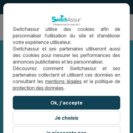
4.5
Ouvrir
Switchassur utilise des cookies afin de
la
personnaliser l’utilisation du site et d’améliorer
navigation
votre expérience utilisateur.
Switchassur et ses partenaires utiliseront aussi
des cookies pour mesurer les performances des
annonces publicitaires et les personnaliser.
Securimut Assistance : un
Découvrez comment Switchassur et ses
partenaires collectent et utilisent ces données en
accompagnement inclus en cas de
consultant les
mentions légales
et la politique de
protection des données
.
coups durs
Ok, j'accepte
Je choisis
SECURIMUT ASSISTANCE : UN
ACCOMPAGNEMENT INCLUS EN CAS DE
COUPS DURS
je n'accepte pas