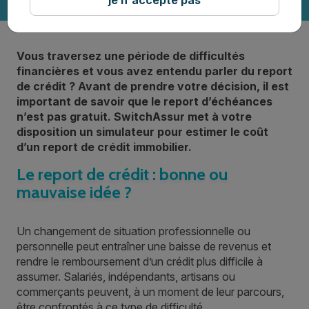
Vous traversez une période de difficultés
financières et vous avez entendu parler du report
de crédit ? Avant de prendre votre décision, il est
important de savoir que le report d’échéances
n’est pas gratuit. SwitchAssur met à votre
disposition un simulateur pour estimer le coût
d’un report de crédit immobilier.
Le report de crédit : bonne ou
mauvaise idée ?
Un changement de situation professionnelle ou
personnelle peut entraîner une baisse de revenus et
rendre le remboursement d’un crédit plus difficile à
assumer. Salariés, indépendants, artisans ou
commerçants peuvent, à un moment de leur parcours,
être confrontés à ce type de difficulté.