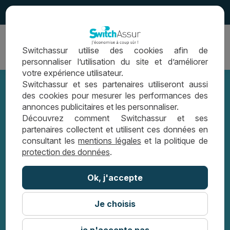
4.5
Ouvrir
Switchassur utilise des cookies afin de
la
personnaliser l’utilisation du site et d’améliorer
navigation
votre expérience utilisateur.
Switchassur et ses partenaires utiliseront aussi
des cookies pour mesurer les performances des
annonces publicitaires et les personnaliser.
Estimez le coût de votre report de
Découvrez comment Switchassur et ses
partenaires collectent et utilisent ces données en
crédit avec SwitchAssur
consultant les
mentions légales
et la politique de
protection des données
.
LEXIQUE PRÊT IMMOBILIER
Ok, j'accepte
ESTIMEZ LE COÛT DE VOTRE REPORT DE
CRÉDIT AVEC SWITCHASSUR
Je choisis
je n'accepte pas