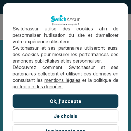
4.5
Ouvrir
Switchassur utilise des cookies afin de
la
personnaliser l’utilisation du site et d’améliorer
navigation
votre expérience utilisateur.
Switchassur et ses partenaires utiliseront aussi
des cookies pour mesurer les performances des
annonces publicitaires et les personnaliser.
Comment trouver un contrat
Découvrez comment Switchassur et ses
partenaires collectent et utilisent ces données en
d’assurance emprunteur moins cher
consultant les
mentions légales
et la politique de
protection des données
.
?
Ok, j'accepte
LES CONSEILS SWITCHASSUR
Je choisis
COMMENT TROUVER UN CONTRAT
D’ASSURANCE EMPRUNTEUR MOINS CHER
?
je n'accepte pas