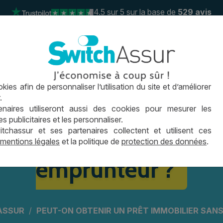
4.5
sur 5 sur la base de
529 avis
 de prêt
Le crédit immo
Conseils
Actus
FAQ
ies afin de personnaliser l’utilisation du site et d’améliorer
04 26 0
.
naires utiliseront aussi des cookies pour mesurer les
ir un prêt immobilier
publicitaires et les personnaliser.
hassur et ses partenaires collectent et utilisent ces
mentions légales
et la politique de
protection des données
.
emprunteur ?
ASSUR
PEUT-ON OBTENIR UN PRÊT IMMOBILIER SA