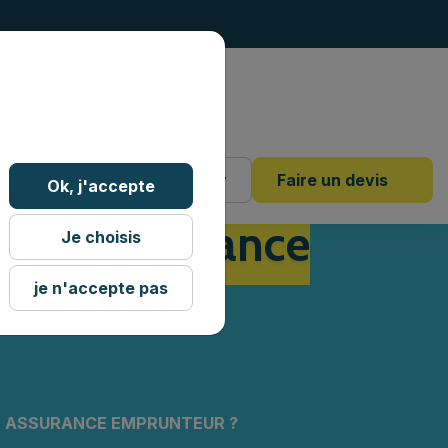
4 18 88
Mon dossier
Faire un devis
Ok, j'accepte
 sans assurance
Je choisis
je n'accepte pas
NS ASSURANCE EMPRUNTEUR ?