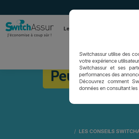
Le comparateur
L’assurance
Switchassur utilise des cook
votre expérience utilisateur
Switchassur et ses parte
Peut-on obten
performances des annonces 
Découvrez comment Switc
données en consultant les
LES CONSEILS SWITCH