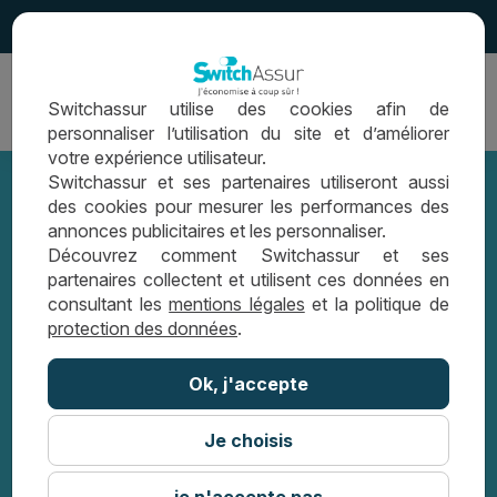
4.5
Ouvrir
Switchassur utilise des cookies afin de
la
personnaliser l’utilisation du site et d’améliorer
navigation
votre expérience utilisateur.
Switchassur et ses partenaires utiliseront aussi
des cookies pour mesurer les performances des
annonces publicitaires et les personnaliser.
Assurance de prêt : la différence entre
Découvrez comment Switchassur et ses
partenaires collectent et utilisent ces données en
le délai de carence et le délai de
consultant les
mentions légales
et la politique de
protection des données
.
franchise
Ok, j'accepte
LES CONSEILS SWITCHASSUR
Je choisis
ASSURANCE DE PRÊT : LA DIFFÉRENCE
ENTRE LE DÉLAI DE CARENCE ET LE DÉLAI
DE FRANCHISE
je n'accepte pas