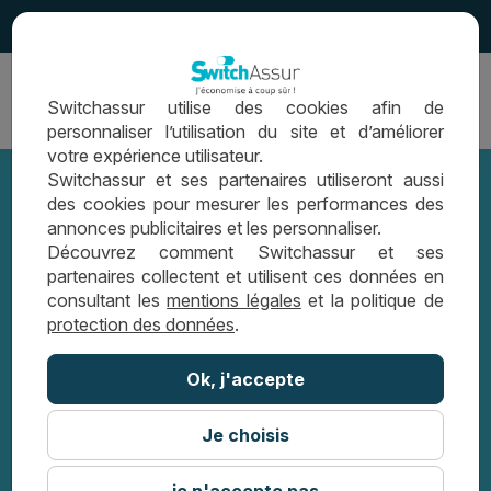
4.5
Ouvrir
Switchassur utilise des cookies afin de
la
personnaliser l’utilisation du site et d’améliorer
navigation
votre expérience utilisateur.
Switchassur et ses partenaires utiliseront aussi
des cookies pour mesurer les performances des
annonces publicitaires et les personnaliser.
Assurance emprunteur : que faire en
Découvrez comment Switchassur et ses
partenaires collectent et utilisent ces données en
cas de sinistre ?
consultant les
mentions légales
et la politique de
protection des données
.
LES CONSEILS SWITCHASSUR
Ok, j'accepte
ASSURANCE EMPRUNTEUR : QUE FAIRE
EN CAS DE SINISTRE ?
Je choisis
je n'accepte pas