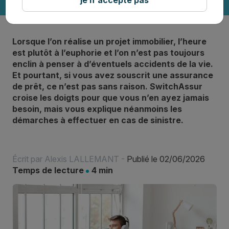
Lorsque l’on réalise un projet immobilier, l’heure
est plutôt à l’euphorie et l’on n’est pas toujours
enclin à penser à d’éventuels accidents de la vie.
Et pourtant, si vous avez souscrit une assurance
de prêt, ce n’est pas sans raison. SwitchAssur
croise les doigts pour que vous n’en ayez jamais
besoin, mais vous explique néanmoins les
démarches à effectuer en cas de sinistre.
Écrit par
Alexis LALLEMANT
-
Publié le 02/06/2026
Temps de lecture
4 min