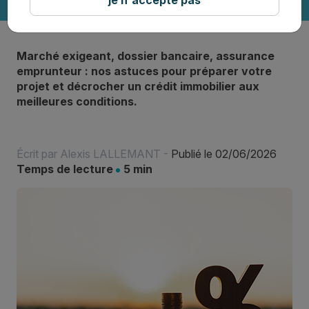
Marché exigeant, dossier bancaire, assurance
emprunteur : nos astuces pour préparer votre
projet et décrocher un crédit immobilier aux
meilleures conditions.
Écrit par
Alexis LALLEMANT
-
Publié le 02/06/2026
Temps de lecture
5 min