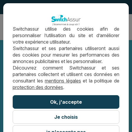
4.5
Ouvrir
Switchassur utilise des cookies afin de
la
personnaliser l’utilisation du site et d’améliorer
navigation
votre expérience utilisateur.
Switchassur et ses partenaires utiliseront aussi
des cookies pour mesurer les performances des
annonces publicitaires et les personnaliser.
4 astuces pour obtenir son crédit
Découvrez comment Switchassur et ses
partenaires collectent et utilisent ces données en
immobilier
consultant les
mentions légales
et la politique de
protection des données
.
LES CONSEILS SWITCHASSUR
Ok, j'accepte
4 ASTUCES POUR OBTENIR SON CRÉDIT
IMMOBILIER
Je choisis
je n'accepte pas